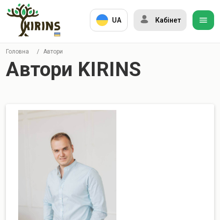
UA
Кабінет
Головна
/
Автори
Автори KIRINS