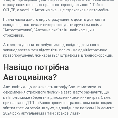
страхування цивільно-правової відповідальності”. Тобто
ОСЦПВ, а частіше Автоцивілка, - це страховка на автомобіль.
Повна назва даного виду страхування є досить довгою та
складною, тож почали використовувати зручні синоніми
“Автостраховка”, “Автоцивілка” та ін. навіть офіційні
страховики.
Автострахування потребується відповідно до чинного
законодавства, тож відсутність полісу - це адміністративне
правопорушення, яке карається штрафом від правоохоронців.
Навіщо потрібна
Автоцивілка?
Але навіть якщо можливість штрафу Вас не мотивує на
оформлення страхового полісу на авто, варто зазначити, що
цей поліс може зберегти від можливих значних витрат. Отже,
при настанні ДТП за Вашої провини страхова компанія покриє
збитки третьої особи на суму, відповідно за полісом. На момент
2024 року актуальними є такі страхові ліміти: