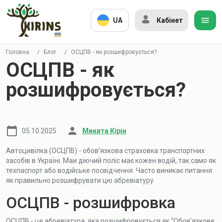
UA
Кабінет
Головна
/
Блог
/
ОСЦПВ - як розшифровується?
ОСЦПВ - як
розшифровується?
05.10.2025
Микита Кірін
Автоцивілка (ОСЦПВ) - обов'язкова страховка транспортних
засобів в Україні. Маи діючий поліс має кожен водій, так само як
техпаспорт або водійське посвідчення. Часто виникає питання
як правильно розшифрувати цю абревіатуру.
ОСЦПВ - розшифровка
ОСЦПВ - це абревіатура, яка розшифровується як “Обов’язкове