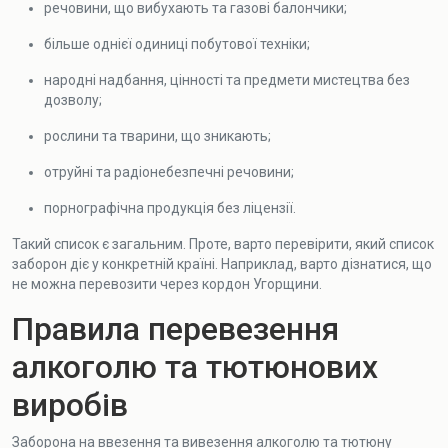
речовини, що вибухають та газові балончики;
більше однієї одиниці побутової техніки;
народні надбання, цінності та предмети мистецтва без
дозволу;
рослини та тварини, що зникають;
отруйні та радіонебезпечні речовини;
порнографічна продукція без ліцензії.
Такий список є загальним. Проте, варто перевірити, який список
заборон діє у конкретній країні. Наприклад, варто дізнатися, що
не можна перевозити через кордон Угорщини.
Правила перевезення
алкоголю та тютюнових
виробів
Заборона на ввезення та вивезення алкоголю та тютюну