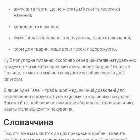
випічка та торти, що не містять м’ясної та молочної
начинки;
солодощі та шоколад;
суміші для ентерального харчування, якщо є показання;
корм для тварин, якщо вони також подорожують.
Ну й популярне питання, особливо серед цінителів натуральних
продуктів: чи можна перевозити мед через кордон? Якщо це
Польща, то можна сміливо спакувати із собою порцію до 2
кілограм.
Є лише одне "але" - треба, щоб мед, як і інші дозволені для
перевезення продукти, були в цілому та надійному пакуванні.
Вагомо й те, щоб вони не вимагали зберігання в холодильнику,
навіть після відкриття пакування.
Словаччина
Тих, хто вже має квиток до цієї прекрасної країни, цікавить
питання: що можна перевозити через кордон Словаччини?