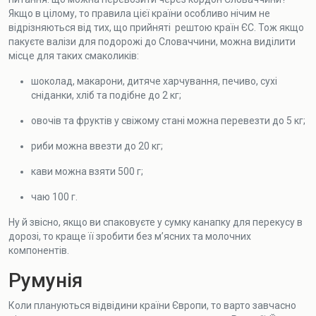
Якщо в цілому, то правила цієї країни особливо нічим не
відрізняються від тих, що прийняті рештою країн ЄС. Тож якщо
пакуєте валізи для подорожі до Словаччини, можна виділити
місце для таких смаколиків:
шоколад, макарони, дитяче харчування, печиво, сухі
сніданки, хліб та подібне до 2 кг;
овочів та фруктів у свіжому стані можна перевезти до 5 кг;
риби можна ввезти до 20 кг;
кави можна взяти 500 г;
чаю 100 г.
Ну й звісно, якщо ви спаковуєте у сумку канапку для перекусу в
дорозі, то краще її зробити без м’ясних та молочних
компонентів.
Румунія
Коли плануються відвідини країни Європи, то варто завчасно