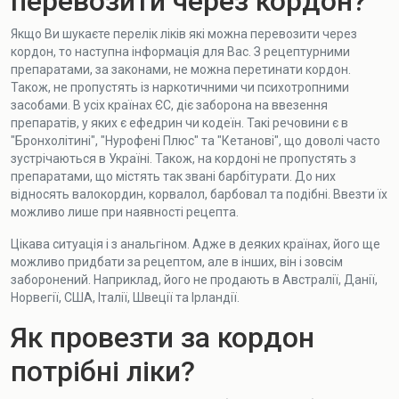
перевозити через кордон?
Якщо Ви шукаєте перелік ліків які можна перевозити через
кордон, то наступна інформація для Вас. З рецептурними
препаратами, за законами, не можна перетинати кордон.
Також, не пропустять із наркотичними чи психотропними
засобами. В усіх країнах ЄС, діє заборона на ввезення
препаратів, у яких є ефедрин чи кодеїн. Такі речовини є в
"Бронхолітині", "Нурофені Плюс" та "Кетанові", що доволі часто
зустрічаються в Україні. Також, на кордоні не пропустять з
препаратами, що містять так звані барбітурати. До них
відносять валокордин, корвалол, барбовал та подібні. Ввезти їх
можливо лише при наявності рецепта.
Цікава ситуація і з анальгіном. Адже в деяких країнах, його ще
можливо придбати за рецептом, але в інших, він і зовсім
заборонений. Наприклад, його не продають в Австралії, Данії,
Норвегії, США, Італії, Швеції та Ірландії.
Як провезти за кордон
потрібні ліки?