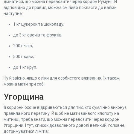
дізнатися, що можна перевозити через кордон Румунії. Й
відповідно до правил, можна сміливо покласти до валізи
наступне:
1 кг цукерок та шоколаду;
до 3 кг овочів та фруктів;
200 г чаю;
500 г кави;
до 1 кг круп.
Ну й звісно, якщо є ліки для особистого вживання, їх також
можна мати при собі.
Угорщина
Її кордони охоче відкриваються для тих, хто сумлінно виконує
правила його перетину. Й щоб не мати зайвого клопоту на
митниці, треба знати, що можна перевозити через кордон
Угорщини. І тут, список дозволеного доволі великий, головне,
дотримуватися лімітів: