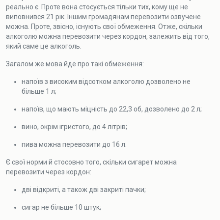
реально є. Проте вона стосується тільки тих, кому ще не
виповнився 21 рік. Іншим громадянам перевозити озвучене
можна. Проте, звісно, існують свої обмеження. Отже, скільки
алкоголю можна перевозити через кордон, залежить від того,
який саме це алкоголь.
Загалом же мова йде про такі обмеження:
напоїв з високим відсотком алкоголю дозволено не
більше 1 л;
напоїв, що мають міцність до 22,3 об, дозволено до 2 л;
вино, окрім ігристого, до 4 літрів;
пива можна перевозити до 16 л.
Є свої норми й стосовно того, скільки сигарет можна
перевозити через кордон:
дві відкриті, а також дві закриті пачки;
сигар не більше 10 штук;