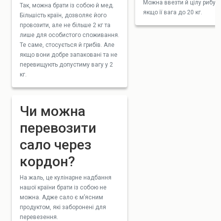
Можна ввезти й цілу рибу,
Так, можна брати із собою й мед.
якщо її вага до 20 кг.
Більшість країн, дозволяє його
провозити, але не більше 2 кг та
лише для особистого споживання.
Те саме, стосується й грибів. Але
якщо вони добре запаковані та не
перевищують допустиму вагу у 2
кг.
Чи можна
перевозити
сало через
кордон?
На жаль, це кулінарне надбання
нашої країни брати із собою не
можна. Адже сало є м’ясним
продуктом, які заборонені для
перевезення.