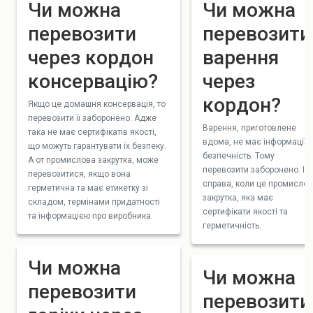
Чи можна
Чи можна
перевозити
перевозити
через кордон
варення
консервацію?
через
кордон?
Якщо це домашня консервація, то
перевозити її заборонено. Адже
Варення, приготовлене
така не має сертифікатів якості,
вдома, не має інформації 
що можуть гарантувати їх безпеку.
безпечність. Тому
А от промислова закрутка, може
перевозити заборонено. Ін
перевозитися, якщо вона
справа, коли це промисло
герметична та має етикетку зі
закрутка, яка має
складом, термінами придатності
сертифікати якості та
та інформацією про виробника.
герметичність.
Чи можна
Чи можна
перевозити
перевозити