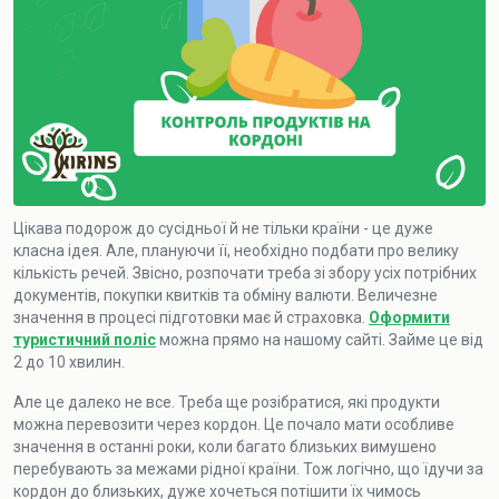
Цікава подорож до сусідньої й не тільки країни - це дуже
класна ідея. Але, плануючи її, необхідно подбати про велику
кількість речей. Звісно, розпочати треба зі збору усіх потрібних
документів, покупки квитків та обміну валюти. Величезне
значення в процесі підготовки має й страховка.
Оформити
туристичний поліс
можна прямо на нашому сайті. Займе це від
2 до 10 хвилин.
Але це далеко не все. Треба ще розібратися, які продукти
можна перевозити через кордон. Це почало мати особливе
значення в останні роки, коли багато близьких вимушено
перебувають за межами рідної країни. Тож логічно, що їдучи за
кордон до близьких, дуже хочеться потішити їх чимось