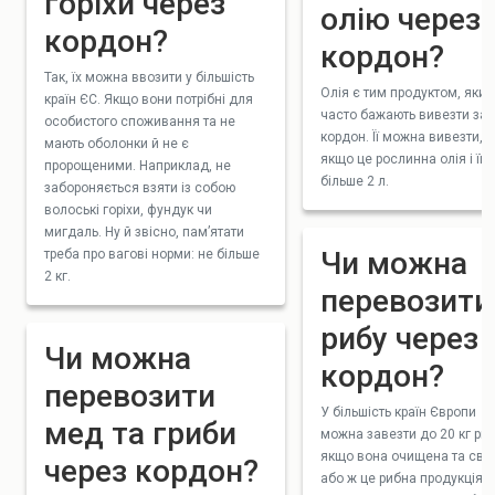
горіхи через
олію через
кордон?
кордон?
Так, їх можна ввозити у більшість
Олія є тим продуктом, який
країн ЄС. Якщо вони потрібні для
часто бажають вивезти за
особистого споживання та не
кордон. Її можна вивезти,
мають оболонки й не є
якщо це рослинна олія і її 
пророщеними. Наприклад, не
більше 2 л.
забороняється взяти із собою
волоські горіхи, фундук чи
мигдаль. Ну й звісно, пам’ятати
Чи можна
треба про вагові норми: не більше
2 кг.
перевозити
рибу через
Чи можна
кордон?
перевозити
У більшість країн Європи
мед та гриби
можна завезти до 20 кг риб
якщо вона очищена та свіж
через кордон?
або ж це рибна продукція.