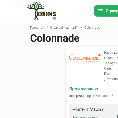
Страху
Головна
/
Страхові компанії
/
Colonnade
Colonnade
А
Т
Назва ко
Головний
Телефон
І
Сайт
Email
Дата оно
М
Про компанію
З
Інформація про СК Колоннейд
Рейтинг МТСБУ
С
Загальна оцінка: