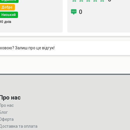
Добре
0
Низький
90 днів
аховою? Залиш про це відгук!
Про нас
Про нас
Блог
Оферта
Доставка та оплата