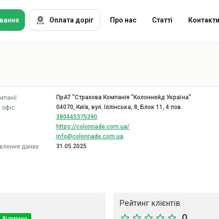
вання
Оплата доріг
Про нас
Статті
Контакт
Автоцивілка
втострахування
Зелена карта
уризм
ПрАТ "Страхова Компанія "Колоннейд Україна"
мпанії
КАСКО
04070, Київ, вул. Іллінська, 8, Блок 11, 4 пов.
 офіс
380445375390
ноземці
https://colonnade.com.ua/
info@colonnade.com.ua
31.05.2025
влення даних
айно
броя
Рейтинг клієнтів
трахові компанії
0
Відмінно