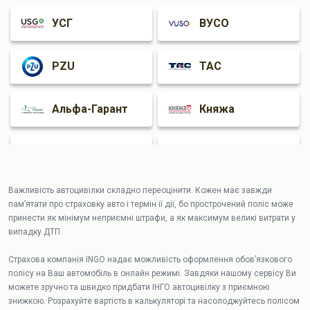
УСГ
ВУСО
Рівне
PZU
ТАС
Альфа-Гарант
Княжа
Оранта
Гардіан
Важливість автоцивілки складно переоцінити. Кожен має завжди
АРКС
памʼятати про страховку авто і термін її дії, бо прострочений поліс може
принести як мінімум неприємні штрафи, а як максимум великі витрати у
випадку ДТП.
Страхова компанія INGO надає можливість оформлення обовʼязкового
полісу на Ваш автомобіль в онлайн режимі. Завдяки нашому сервісу Ви
можете зручно та швидко придбати ІНГО автоцивілку з приємною
знижкою. Розрахуйте вартість в калькуляторі та насолоджуйтесь полісом