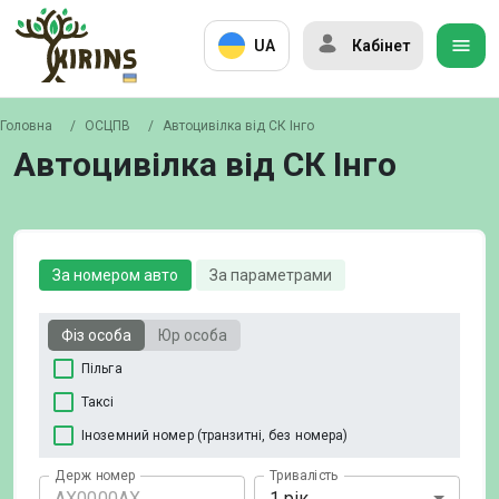
UA
Кабінет
Головна
/
ОСЦПВ
/
Автоцивілка від СК Інго
Автоцивілка від СК Інго
За номером авто
За параметрами
Фіз особа
Юр особа
Пільга
Таксі
Іноземний номер (транзитні, без номера)
Держ номер
Тривалість
1 рік