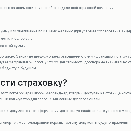
ться в зависимости от условий определенной страховой компании.
умму или увеличение по Вашему желанию (при условии согласования анде
 лет или более 5 лет
траховой суммы
 согласно Закону не предусмотрено разрешенную сумму франшизы по этому 
улевой франшизой, потому что общая стоимость договора не значительно о
о бюджету в будущем.
сти страховку?
этот договор через любой мессенджер, который доступен на странице конт
ный калькулятор для заполнения данных договора онлайн.
акета документов при оформлении договора узнавайте в чате у нашего мене
договор не имеет электронной версии, поэтому документы будут отправлены