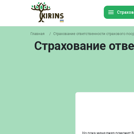
Страхов
Главная
/
Страхование ответственности страхового пос
Ав
Страхование отве
Ту
Ин
Им
Ор
Ст
ко
Но пока менеджер поможет 