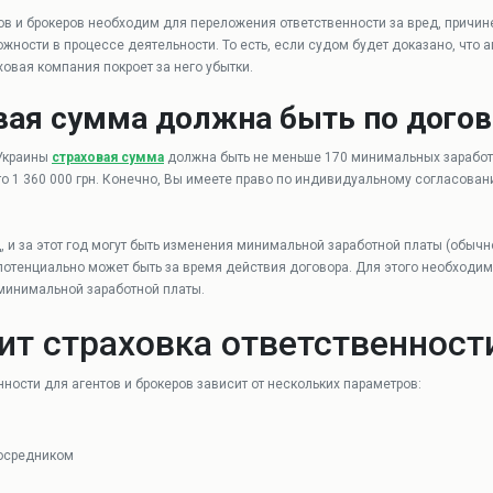
ов и брокеров необходим для переложения ответственности за вред, причин
ожности в процессе деятельности. То есть, если судом будет доказано, что
ховая компания покроет за него убытки.
вая сумма должна быть по догов
 Украины
страховая сумма
должна быть не меньше 170 минимальных заработн
то 1 360 000 грн. Конечно, Вы имеете право по индивидуальному согласова
д, и за этот год могут быть изменения минимальной заработной платы (обычн
 потенциально может быть за время действия договора. Для этого необходи
минимальной заработной платы.
ит страховка ответственност
нности для агентов и брокеров зависит от нескольких параметров:
посредником