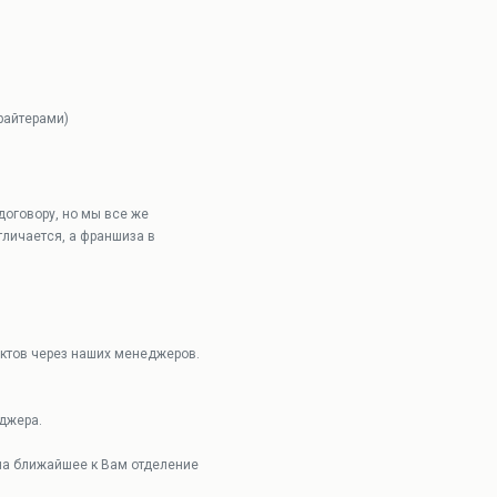
райтерами)
договору, но мы все же
тличается, а франшиза в
актов через наших менеджеров.
джера.
 на ближайшее к Вам отделение