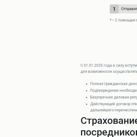
1
Отправит
*— С помощью 
С 01.01.2025 года в силу всту
для возможности осуществлять
Полная гражданская дее
Подтверждение необходимо
Безупречная деловая реп
Действующий договор отве
дальнейшего перечислен
Страховани
посредников