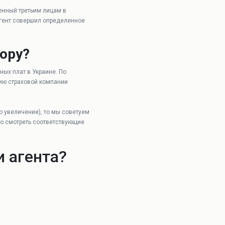
енный третьим лицам в
 агент совершил определенное
ору?
ых плат в Украине. По
нию страховой компании
о увеличение), то мы советуем
мо смотреть соответствующие
и агента?