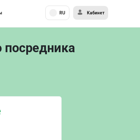
ы
RU
Кабинет
о посредника
е