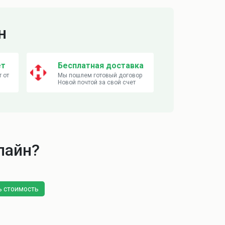
н
ет
Бесплатная доставка
 от
Мы пошлем готовый договор
Новой почтой за свой счет
лайн?
ь стоимость