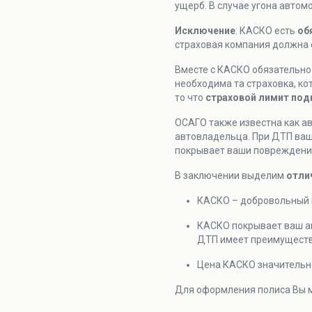
ущерб. В случае угона автом
Исключение
: КАСКО есть
об
страховая компания должна с
Вместе с КАСКО обязательно 
необходима та страховка, ко
то что
страховой лимит подн
ОСАГО также известна как ав
автовладельца. При ДТП ваш
покрывает ваши повреждени
В заключении выделим
отли
КАСКО – добровольный в
КАСКО покрывает ваш ав
ДТП имеет преимущест
Цена КАСКО значительн
Для оформления полиса Вы м