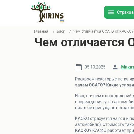
Страхов
Главная
/
Блог
/
Чем отличается ОСАГО от КАСКО?
Чем отличается 
Ав
Ту
05.10.2025
Микит
Ин
Раскроем некоторые популяр
зачем ОСАГО? Какие услови
Им
Итак, начнем с определений
повреждения: угон автомобил
никто не принуждает страхо
Ор
КАСКО страхуется на год и п
Ст
автомобиля). Стоимость тако
ко
КАСКО?
КАСКО работает при