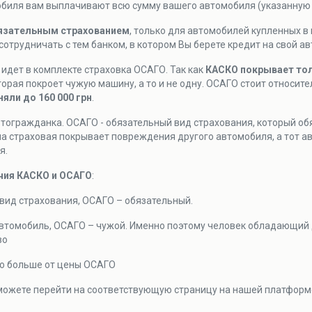
обиля вам выплачивают всю сумму вашего автомобиля (указанную 
язательным страхованием
, только для автомобилей купленных в 
отрудничать с тем банком, в котором Вы берете кредит на свой а
идет в комплекте страховка ОСАГО. Так как
КАСКО покрывает то
торая покроет чужую машину, а то и не одну. ОСАГО стоит относите
яли до 160 000 грн
.
тогражданка. ОСАГО - обязательный вид страхования, который об
а страховая покрывает повреждения другого автомобиля, а тот а
я.
чия КАСКО и ОСАГО
:
ид страхования, ОСАГО – обязательный.
томобиль, ОСАГО – чужой. Именно поэтому человек обладающий д
во
о больше от цены ОСАГО
ожете перейти на соответствующую страницу на нашей платформ