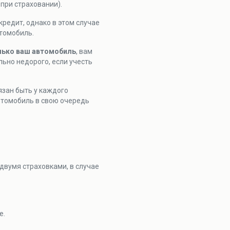
при страховании).
кредит, однако в этом случае
втомобиль.
лько ваш автомобиль
, вам
льно недорого, если учесть
язан быть у каждого
втомобиль в свою очередь
вумя страховками, в случае
е.