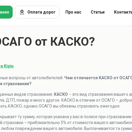
ание
Оплата дорог
Про нас
Статьи
Контакт
ОСАГО от КАСКО?
ОСАГО
тострахование
Зеленая карта
ризм
КАСКО
а Кірін
остранцы
ные вопросы от автолюбителей:
Чем отличается КАСКО от ОСАГ
я страхования?
ущество
 данных видов страхования.
КАСКО
– это вид страхования вашего 
я, ДТП, пожар и много другое. КАСКО в отличии от ОСАГО – добро
вать КАСКО, однако ОСАГО вы обязаны страховать ежегодно.
ужие
окрывает ту сумму, которая указана у вас в полисе при страховани
раховые
й страховки – приблизительно 5% от стоимости вашего автомобил
мпании
 любом повреждении вашего автомобиля. Выплачивается та сумма