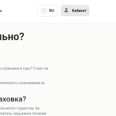
ы
RU
Кабинет
льно?
 страховка в туре? Стоит ли
тического страхования за
аховка?
случится с туристом. За
латить серьезное лечение.