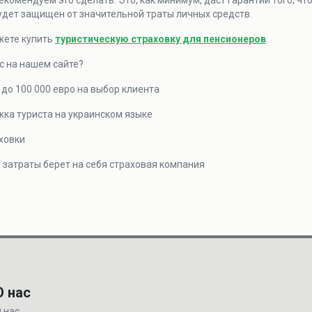
рекомендуем это сделать. Это, как минимум, даст гарантии того, ч
будет защищен от значительной траты личных средств.
жете купить
туристическую страховку для пенсионеров
.
с на нашем сайте?
 до 100 000 евро на выбор клиента
ка туриста на украинском языке
ховки
 затраты берет на себя страховая компания
О нас
 нас