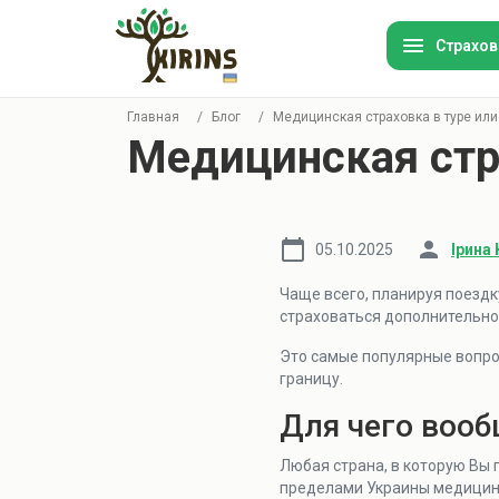
Страхов
Главная
/
Блог
/
Медицинская страховка в туре или
Медицинская стра
Ав
Ту
05.10.2025
Ірина 
Ин
Чаще всего, планируя поездк
страховаться дополнительно
Им
Это самые популярные вопрос
границу.
Ор
Для чего вооб
Ст
Любая страна, в которую Вы п
ко
пределами Украины медицина