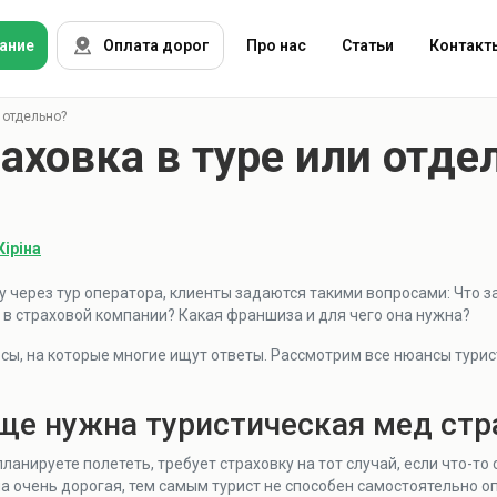
ание
Оплата дорог
Про нас
Статьи
Контакт
 отдельно?
ховка в туре или отде
ОСАГО
тострахование
Зеленая карта
ризм
КАСКО
Кіріна
остранцы
у через тур оператора, клиенты задаются такими вопросами: Что за
 в страховой компании? Какая франшиза и для чего она нужна?
ущество
ы, на которые многие ищут ответы. Рассмотрим все нюансы турис
ужие
ще нужна туристическая мед стр
раховые
ланируете полететь, требует страховку на тот случай, если что-то 
мпании
 очень дорогая, тем самым турист не способен самостоятельно оп