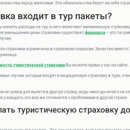
зательства перед жителями. Эти обязательства берет на себя стра
вка входит в тур пакеты?
 снизить расходы на тур, в него включают минимальную страховку
ля уменьшения цены страховки существует
франшиза
– это та сум
лучая.
эти страховки ограничены в страховом покрытии. Зачастую вместо 
 разница.
мость туристической страховки
Вы можете прямо у нас на сайте.
ховые случаи, которые входят в медицинскую страховку в туре, оче
ка не нужна для вылета в другую страну, ведь никогда ничего не с
я у каждого, кто все же столкнется с проблемами в другой стране.
пать туристическую страховку д