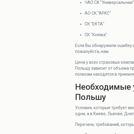
ЧAO CK "Унивepcaльнaя
AO CK "APKC"
СК "ЕКТА"
СК "Княжа"
Если Вы обнаружили ошибку и
пожалуйста, нам.
Цена у всех страховых компа
Польшу зависит от объема п
полисам находятся в приемле
Необходимые у
Польшу
Условия, которые требует ви
одни, а в Киеве, Львове, Дне
Перечень требований, которы