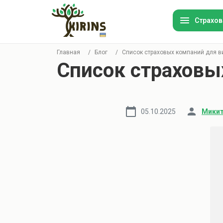
Страхов
Главная
/
Блог
/
Список страховых компаний для в
Список страховы
Ав
Ту
05.10.2025
Микит
Ин
Им
Ор
Ст
ко