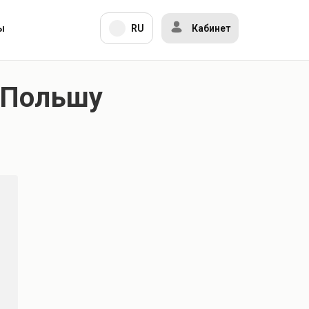
ы
RU
Кабинет
 Польшу