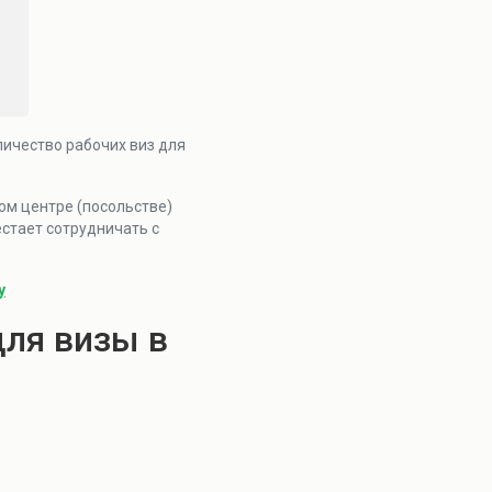
личество рабочих виз для
ом центре (посольстве)
естает сотрудничать с
у
для визы в