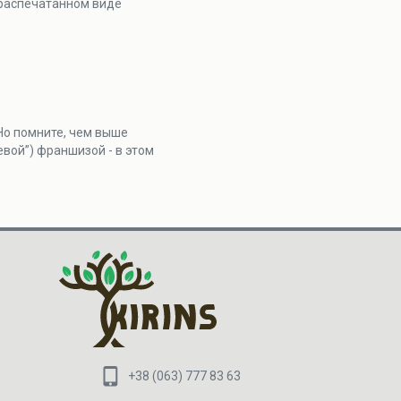
 распечатанном виде
 Но помните, чем выше
вой”) франшизой - в этом
+38 (063) 777 83 63