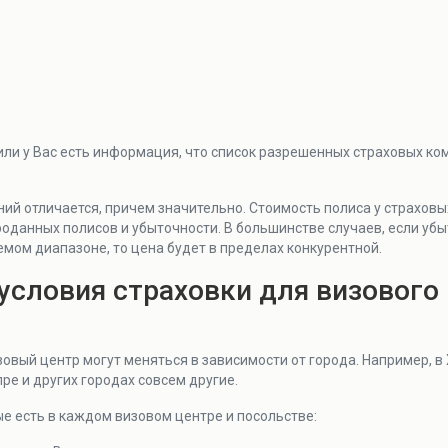
"
ли у Вас есть информация, что список разрешенных страховых ко
ний отличается, причем значительно. Стоимость полиса у страхов
роданных полисов и убыточности. В большинстве случаев, если уб
мом диапазоне, то цена будет в пределах конкурентной.
словия страховки для визового 
зовый центр могут меняться в зависимости от города. Например, в
пре и других городах совсем другие.
е есть в каждом визовом центре и посольстве: