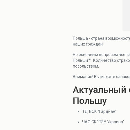
Польша - страна возможност
наших граждан.
Но основным вопросом все та
Польши?”. Количество страхо
посольством.
Внимание! Вы можете ознако
Актуальный 
Польшу
TД BCK "Гapдиaн"
ЧAO CK "ПЗУ Укpaинa"