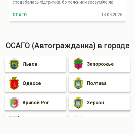
сподобалась підтримка, бо пояснили зрозуміло як
для дитини. Точно раджу
ОСАГО
14.08.2025
ОСАГО (Автогражданка) в городе
Львов
Запорожье
Одессе
Полтава
Кривой Рог
Херсон
Мариуполь
Чернигов