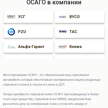
ОСАГО в компании
Хмельницкий
Ровно
УСГ
ВУСО
Ивано-
Франковск
PZU
ТАС
Альфа-Гарант
Княжа
Оранта
INGO
Автострахование ОСАГО - это обязательный вид страхования
Гардиан
АРКС
автомобиля, который обеспечивает материальную защиту владельца
страхового полиса в случае его вины в ДТП.
Теперь приобрести страховой полис ОСАГО (автогражданку) в Киеве
стало еще проще! Мы, страховой агент KIRINS, предлагаем Вам
рассчитать цену на электронный полис и получить скидку от