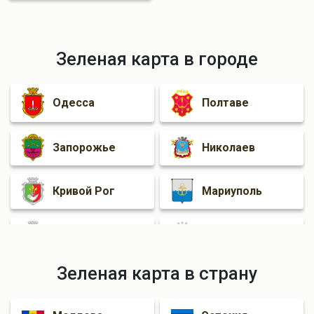
Зеленая карта в городе
Одесса
Полтаве
Запорожье
Николаев
Кривой Рог
Мариуполь
Черкассы
Житомир
Зеленая карта в страну
Ровно
Каменское