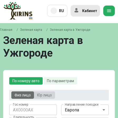
RU
Кабинет
Главная
/
Зеленая карта
/
Зеленая карта в Ужгороде
Зеленая карта в
Ужгороде
По номеру авто
По параметрам
Физ лицо
Юр лицо
Гос номер
Направление поездки
Европа
Длительность