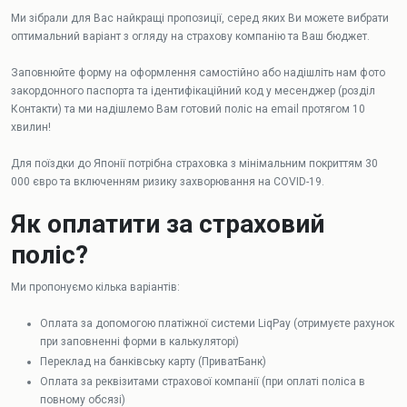
Ми зібрали для Вас найкращі пропозиції, серед яких Ви можете вибрати
оптимальний варіант з огляду на страхову компанію та Ваш бюджет.
Заповнюйте форму на оформлення самостійно або надішліть нам фото
закордонного паспорта та ідентифікаційний код у месенджер (розділ
Контакти) та ми надішлемо Вам готовий поліс на email протягом 10
хвилин!
Для поїздки до Японії потрібна страховка з мінімальним покриттям 30
000 євро та включенням ризику захворювання на COVID-19.
Як оплатити за страховий
поліс?
Ми пропонуємо кілька варіантів:
Оплата за допомогою платіжної системи LiqPay (отримуєте рахунок
при заповненні форми в калькуляторі)
Переклад на банківську карту (ПриватБанк)
Оплата за реквізитами страхової компанії (при оплаті поліса в
повному обсязі)