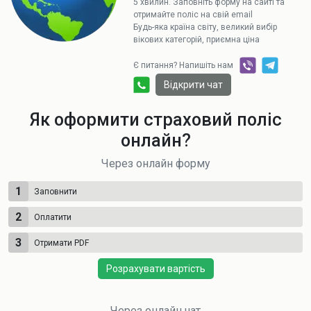
5 хвилин. Заповніть форму на сайті та
отримайте поліс на свій email
Будь-яка країна світу, великий вибір
вікових категорій, приємна ціна
Є питання? Напишіть нам
Відкрити чат
Як оформити страховий поліс
онлайн?
Через онлайн форму
1
Заповнити
2
Оплатити
3
Отримати PDF
Розрахувати вартість
Через онлайн чат