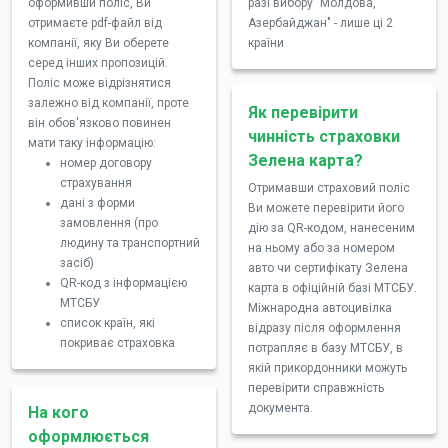
оформивши поліс, Ви
разі вибору "Молдова,
отримаєте pdf-файл від
Азербайджан" - лише ці 2
компанії, яку Ви оберете
країни
серед інших пропозицій.
Поліс може відрізнятися
залежно від компанії, проте
Як перевірити
він обов'язково повинен
чинність страховки
мати таку інформацію:
Зелена карта?
номер договору
страхування
Отримавши страховий поліс
дані з форми
Ви можете перевірити його
замовлення (про
дію за QR-кодом, нанесеним
людину та транспортний
на ньому або за номером
засіб)
авто чи сертифікату Зелена
QR-код з інформацією
карта в офіційній базі МТСБУ.
МТСБУ
Міжнародна автоцивілка
список країн, які
відразу після оформлення
покриває страховка
потрапляє в базу МТСБУ, в
якій прикордонники можуть
перевірити справжність
документа.
На кого
оформлюється