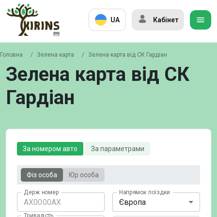
UA
Кабінет
Головна
/
Зелена карта
/
Зелена карта від СК Гардіан
Зелена карта від СК
Гардіан
За номером авто
За параметрами
Фіз особа
Юр особа
Держ номер
Напрямок поїздки
Європа
Тривалість