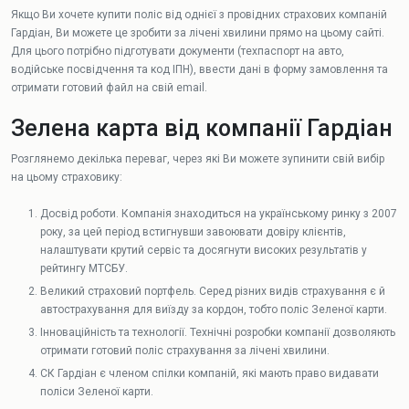
Якщо Ви хочете купити поліс від однієї з провідних страхових компаній
Гардіан, Ви можете це зробити за лічені хвилини прямо на цьому сайті.
Для цього потрібно підготувати документи (техпаспорт на авто,
водійське посвідчення та код ІПН), ввести дані в форму замовлення та
отримати готовий файл на свій email.
Зелена карта від компанії Гардіан
Розглянемо декілька переваг, через які Ви можете зупинити свій вибір
на цьому страховику:
Досвід роботи. Компанія знаходиться на українському ринку з 2007
року, за цей період встигнувши завоювати довіру клієнтів,
налаштувати крутий сервіс та досягнути високих результатів у
рейтингу МТСБУ.
Великий страховий портфель. Серед різних видів страхування є й
автострахування для виїзду за кордон, тобто поліс Зеленої карти.
Інноваційність та технології. Технічні розробки компанії дозволяють
отримати готовий поліс страхування за лічені хвилини.
СК Гардіан є членом спілки компаній, які мають право видавати
поліси Зеленої карти.