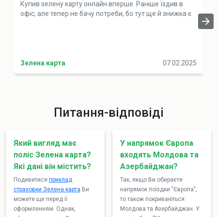
Купив зелену карту онлайн вперше. Раніше їздив в
офіс, але тепер не бачу потреби, бо тут ще й знижка є
Зелена карта
07.02.2025
Питання-відповіді
Який вигляд має
У напрямок Європа
поліс Зелена карта?
входять Молдова та
Які дані він містить?
Азербайджан?
Подивитися
приклад
Так, якщо Ви обираєте
страховки Зелена карта
Ви
напрямок поїздки "Європа",
можете ще перед її
то також покриваються
оформленням. Однак,
Молдова та Азербайджан. У