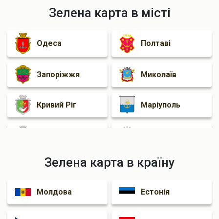
Зелена карта в місті
Одеса
Полтаві
Запоріжжя
Миколаїв
Кривий Ріг
Маріуполь
Черкаси
Житомир
Зелена карта в країну
Рівному
Кам'янське
Молдова
Естонія
Краматорськ