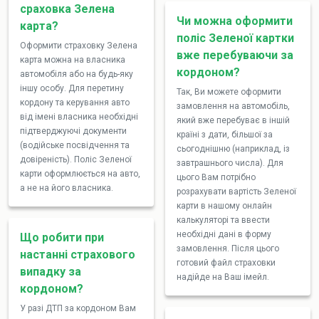
сраховка Зелена
Чи можна оформити
карта?
поліс Зеленої картки
Оформити страховку Зелена
вже перебуваючи за
карта можна на власника
кордоном?
автомобіля або на будь-яку
іншу особу. Для перетину
Так, Ви можете оформити
кордону та керування авто
замовлення на автомобіль,
від імені власника необхідні
який вже перебуває в іншій
підтверджуючі документи
країні з дати, більшої за
(водійське посвідчення та
сьогоднішню (наприклад, із
довіреність). Поліс Зеленої
завтрашнього числа). Для
карти оформлюється на авто,
цього Вам потрібно
а не на його власника.
розрахувати вартість Зеленої
карти в нашому онлайн
калькуляторі та ввести
необхідні дані в форму
Що робити при
замовлення. Після цього
настанні страхового
готовий файл страховки
випадку за
надійде на Ваш імейл.
кордоном?
У разі ДТП за кордоном Вам