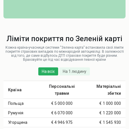
Ліміти покриття по Зеленій карті
Кожна країна-учасниця системи "Зелена карта" встановила свої ліміти
покриття страхових випадків по міжнародній автоцивілці. В залежності
від того, де саме відбулось ДТП страхове покриття буде різним.
Враховуйте це під час відвідування певної країни
На всіх
На 1 людину
Персональні
Матеріальні
Країна
травми
збитки
Польща
€ 5 000 000
€ 1 000 000
Румунія
€ 6 070 000
€ 1 220 000
Угорщина
€ 4 946 975
€ 1 545 930