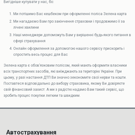
Вигідніше купувати у нас, бо:
Ми потішимо Вас кешбеком при оформленні поліса Зелена карта
Ми нагадаємо Вам про закінчення страховки і продовжимо її за
лічені хвилини
Наші менеджери допоможуть Вам у вирішенні будь-якого питання в
сфері страхування
Онлайн оформлення за допомогою нашого сервісу прискорить і
спростить весь процес для Вас
Зелена карта є обов’язковим полісом, який мають оформити власники
всіх транспортних засобів, які виїжджають за територію України. При
цьому, у разі настання ДТП Ви значно зекономите свої нерви та кошти.
Поставтеся відповідально до вибору страховика, якому Ви довіряєте
свій фінансовий захист. А ми з радістю надамо Вам такий сервіс, що
зробить процес покупки легким та швидким.
Автострахування