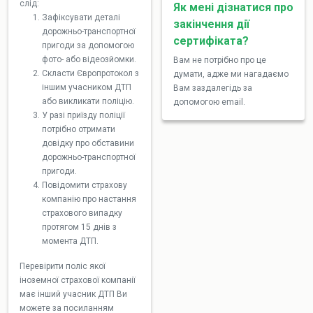
слід:
Як мені дізнатися про
Зафіксувати деталі
закінчення дії
дорожньо-транспортної
сертифіката?
пригоди за допомогою
фото- або відеозйомки.
Вам не потрібно про це
Скласти Європротокол з
думати, адже ми нагадаємо
іншим учасником ДТП
Вам заздалегідь за
або викликати поліцію.
допомогою email.
У разі приїзду поліції
потрібно отримати
довідку про обставини
дорожньо-транспортної
пригоди.
Повідомити страхову
компанію про настання
страхового випадку
протягом 15 днів з
момента ДТП.
Перевірити поліс якої
іноземної страхової компанії
має інший учасник ДТП Ви
можете за посиланням