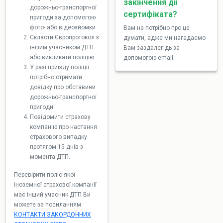
закінчення дії
дорожньо-транспортної
сертифіката?
пригоди за допомогою
фото- або відеозйомки.
Вам не потрібно про це
Скласти Європротокол з
думати, адже ми нагадаємо
іншим учасником ДТП
Вам заздалегідь за
або викликати поліцію.
допомогою email.
У разі приїзду поліції
потрібно отримати
довідку про обставини
дорожньо-транспортної
пригоди.
Повідомити страхову
компанію про настання
страхового випадку
протягом 15 днів з
момента ДТП.
Перевірити поліс якої
іноземної страхової компанії
має інший учасник ДТП Ви
можете за посиланням
КОНТАКТИ ЗАКОРДОННИХ