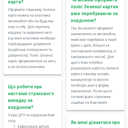
карта?
поліс Зеленої картки
Оформити страховку Зелена
вже перебуваючи за
карта можна на власника
кордоном?
автомобіля або на будь-яку
іншу особу. Для перетину
Так, Ви можете оформити
кордону та керування авто
замовлення на автомобіль,
від імені власника необхідні
який вже перебуває в іншій
підтверджуючі документи
країні з дати, більшої за
(водійське посвідчення та
сьогоднішню (наприклад, із
довіреність). Поліс Зеленої
завтрашнього числа). Для
карти оформлюється на авто,
цього Вам потрібно
а не на його власника.
розрахувати вартість Зеленої
карти в нашому онлайн
калькуляторі та ввести
необхідні дані в форму
Що робити при
замовлення. Після цього
настанні страхового
готовий файл страховки
випадку за
надійде на Ваш імейл.
кордоном?
У разі ДТП за кордоном Вам
слід:
Як мені дізнатися про
Зафіксувати деталі