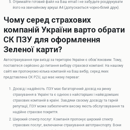
Отримайте готовий файл на Ваш email і не забудьте роздрукувати
його на звичайному аркуші А4 (допускається чорно-білий друк).
Чому серед страхових
компаній України варто обрати
СК ПЗУ для оформлення
Зеленої карти?
Автострахування при виїзді за територію України є обов'язковим. Тому,
поставтеся серйозно до питання вибору страхової компанії. На нашому
сайті ми пропонуємо кілька компаній на Ваш вибір, серед яких
представлена СК PZU, що має низку переваг:
Досвід і надійність. ПЗУ має багаторічний досвід на ринку
страхування в Україні та є однією з найстаріших і найвідоміших
страхових компаній в країні. Завдяки своєму досвіду та гарній
репутації, ПЗУ може забезпечити високу якість обслуговування та
надійне страхове покриття.
Широкий спектр послуг. Компанія пропонує широкий спектр
страхових послуг, включаючи страхування автотранспорту. Вони