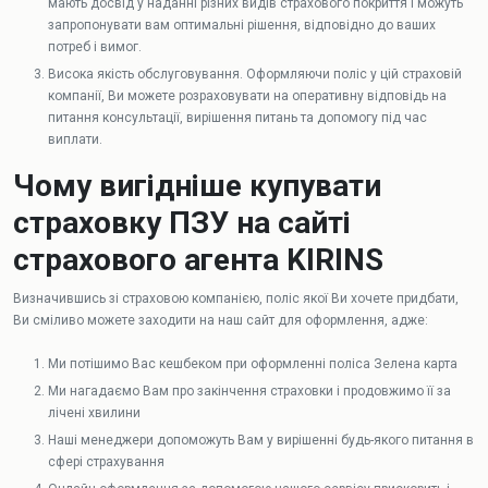
мають досвід у наданні різних видів страхового покриття і можуть
запропонувати вам оптимальні рішення, відповідно до ваших
потреб і вимог.
Висока якість обслуговування. Оформляючи поліс у цій страховій
компанії, Ви можете розраховувати на оперативну відповідь на
питання консультації, вирішення питань та допомогу під час
виплати.
Чому вигідніше купувати
страховку ПЗУ на сайті
страхового агента KIRINS
Визначившись зі страховою компанією, поліс якої Ви хочете придбати,
Ви сміливо можете заходити на наш сайт для оформлення, адже:
Ми потішимо Вас кешбеком при оформленні поліса Зелена карта
Ми нагадаємо Вам про закінчення страховки і продовжимо її за
лічені хвилини
Наші менеджери допоможуть Вам у вирішенні будь-якого питання в
сфері страхування