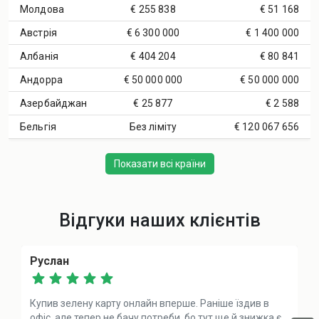
Молдова
€ 255 838
€ 51 168
Австрія
€ 6 300 000
€ 1 400 000
Албанія
€ 404 204
€ 80 841
Андорра
€ 50 000 000
€ 50 000 000
Азербайджан
€ 25 877
€ 2 588
Бельгія
Без ліміту
€ 120 067 656
Показати всі країни
Відгуки наших клієнтів
Руслан
Купив зелену карту онлайн вперше. Раніше їздив в
офіс, але тепер не бачу потреби, бо тут ще й знижка є