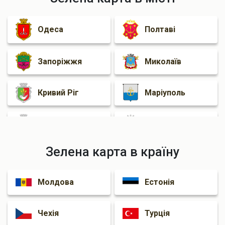
Одеса
Полтаві
Запоріжжя
Миколаїв
Кривий Ріг
Маріуполь
Черкаси
Житомир
Зелена карта в країну
Рівному
Кам'янське
Молдова
Естонія
Краматорськ
Чехія
Турція