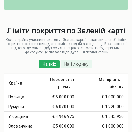
Ліміти покриття по Зеленій карті
Кожна країна-учасниця системи "Зелена карта" встановила свої ліміти
покриття страхових випадків по міжнародній автоцивілці. В залежності
від того, де саме відбулось ДТП страхове покриття буде різним.
Враховуйте це під час відвідування певної країни
На всіх
На 1 людину
Персональні
Матеріальні
Країна
травми
збитки
Польща
€ 5 000 000
€ 1 000 000
Румунія
€ 6 070 000
€ 1 220 000
Угорщина
€ 4 946 975
€ 1 545 930
Словаччина
€ 5 000 000
€ 1 000 000