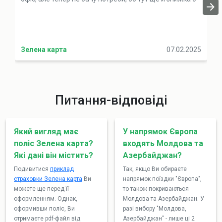
Зелена карта
07.02.2025
Питання-відповіді
Який вигляд має
У напрямок Європа
поліс Зелена карта?
входять Молдова та
Які дані він містить?
Азербайджан?
Подивитися
приклад
Так, якщо Ви обираєте
страховки Зелена карта
Ви
напрямок поїздки "Європа",
можете ще перед її
то також покриваються
оформленням. Однак,
Молдова та Азербайджан. У
оформивши поліс, Ви
разі вибору "Молдова,
отримаєте pdf-файл від
Азербайджан" - лише ці 2