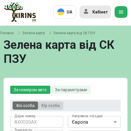
UA
Кабінет
Головна
/
Зелена карта
/
Зелена карта від СК ПЗУ
Зелена карта від СК
ПЗУ
За номером авто
За параметрами
Фіз особа
Юр особа
Держ номер
Напрямок поїздки
Європа
Тривалість