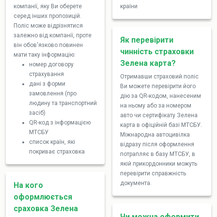
компанії, яку Ви оберете
країни
серед інших пропозицій.
Поліс може відрізнятися
залежно від компанії, проте
Як перевірити
він обов'язково повинен
чинність страховки
мати таку інформацію:
Зелена карта?
номер договору
страхування
Отримавши страховий поліс
дані з форми
Ви можете перевірити його
замовлення (про
дію за QR-кодом, нанесеним
людину та транспортний
на ньому або за номером
засіб)
авто чи сертифікату Зелена
QR-код з інформацією
карта в офіційній базі МТСБУ.
МТСБУ
Міжнародна автоцивілка
список країн, які
відразу після оформлення
покриває страховка
потрапляє в базу МТСБУ, в
якій прикордонники можуть
перевірити справжність
документа.
На кого
оформлюється
сраховка Зелена
Чи можна оформити